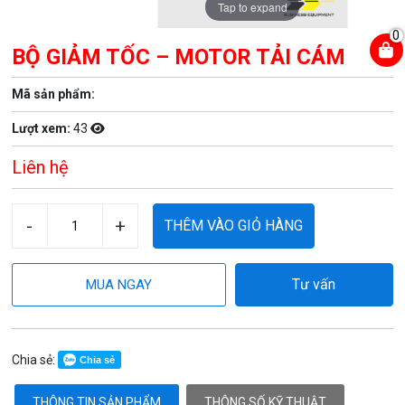
Tap to expand
0
BỘ GIẢM TỐC – MOTOR TẢI CÁM
Mã sản phẩm:
Lượt xem:
43
Liên hệ
-
+
THÊM VÀO GIỎ HÀNG
Tư vấn
MUA NGAY
Chia sẻ:
Chia sẻ
THÔNG TIN SẢN PHẨM
THÔNG SỐ KỸ THUẬT