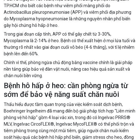
TP.HCM cho biết các bệnh như viêm phổi màng phổi do
Actinobacillus pleuropneumoniae (APP) và viêm phổi địa phương
do Mycoplasma hyopneumoniae là những nguyên nhân phổ biến
gây hội chứng hô hấp ở heo.
Trong giai đoạn cấp tính, APP có thể gây chết từ 3-30%,
Mycoplasma là 2-14% ở heo. Bệnh có thể xuất hiện ở mọi lứa tuổi và
thường rõ nhất vào giai đoạn cuối vỗ béo (4-6 tháng), với tỉ lệ nhiễm
bệnh lên đến 60%.
Chính vì thế, phòng ngừa chủ động bằng vaccine chính là giải pháp
nền tảng giúp bảo vệ đàn vật nuôi, nâng cao hiệu quả sản xuất và
chăn nuôi bền vững.
Bệnh hô hấp ở heo: cần phòng ngừa từ
sớm để bảo vệ năng suất chăn nuôi
Thấu hiểu được tầm quan trọng của việc kiểm soát dịch bệnh,
Boehringer Ingelheim đã mang đến bộ giải pháp tích hợp "Liên minh
phòng vệ hô hấp" gồm 4 loại vắc xin, trong đó có Ingelvac PRRS®
MLV, Ingelvac CircoFLEX®, Ingelvac MycoFLEX® có thể phối trộn và
tiêm phòng trong cùng một mũi tiêm, giúp người chăn nuôi kiểm
soát hiệu quả các bệnh hô hấp phổ biến, giảm stress cho heo, đồng