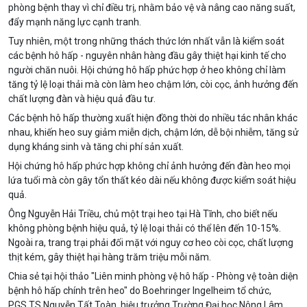
phòng bệnh thay vì chỉ điều trị, nhằm bảo vệ và nâng cao năng suất,
đẩy mạnh năng lực cạnh tranh.
Tuy nhiên, một trong những thách thức lớn nhất vẫn là kiểm soát
các bệnh hô hấp - nguyên nhân hàng đầu gây thiệt hại kinh tế cho
người chăn nuôi. Hội chứng hô hấp phức hợp ở heo không chỉ làm
tăng tỷ lệ loại thải mà còn làm heo chậm lớn, còi cọc, ảnh hưởng đến
chất lượng đàn và hiệu quả đầu tư.
Các bệnh hô hấp thường xuất hiện đồng thời do nhiều tác nhân khác
nhau, khiến heo suy giảm miễn dịch, chậm lớn, dễ bội nhiễm, tăng sử
dụng kháng sinh và tăng chi phí sản xuất.
Hội chứng hô hấp phức hợp không chỉ ảnh hưởng đến đàn heo mọi
lứa tuổi mà còn gây tổn thất kéo dài nếu không được kiểm soát hiệu
quả.
Ông Nguyễn Hải Triều, chủ một trại heo tại Hà Tĩnh, cho biết nếu
không phòng bệnh hiệu quả, tỷ lệ loại thải có thể lên đến 10-15%.
Ngoài ra, trang trại phải đối mặt với nguy cơ heo còi cọc, chất lượng
thịt kém, gây thiệt hại hàng trăm triệu mỗi năm.
Chia sẻ tại hội thảo "Liên minh phòng vệ hô hấp - Phòng vệ toàn diện
bệnh hô hấp chính trên heo" do Boehringer Ingelheim tổ chức,
PGS.TS Nguyễn Tất Toàn, hiệu trưởng Trường Đại học Nông Lâm