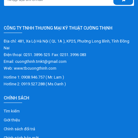
CÔNG TY TNHH THƯƠNG MẠI KỸ THUẬT CƯỜNG THỊNH
Địa chỉ: 481, Xa Lộ Hà Nội ( QL 1A ), KP25, Phường Long Bình, Tỉnh Đồng
Nai
Điện thoại: 0251. 3896 525 Fax: 0251. 3996 083
Email: cuongthinh.tmkt@gmail.com
Web: www.tbcuongthinh.com
Hotline 1: 0908.946.757 ( Mr. Lam )
Hotline 2: 0919.527.288 ( Ms.Oanh )
CHÍNH SÁCH
Tìm kiếm
Giới thiệu
Chính sách đổi trả
Chính sách bảo mật