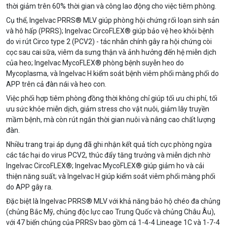
thời giảm trên 60% thời gian và công lao động cho việc tiêm phòng.
Cụ thể, Ingelvac PRRS® MLV giúp phòng hội chứng rối loạn sinh sản
và hô hấp (PRRS); Ingelvac CircoFLEX® giúp bảo vệ heo khỏi bệnh
do vi rút Circo type 2 (PCV2) - tác nhân chính gây ra hội chứng còi
cọc sau cai sữa, viêm da sưng thận và ảnh hưởng đến hệ miễn dịch
của heo; Ingelvac MycoFLEX® phòng bệnh suyễn heo do
Mycoplasma, và Ingelvac H kiểm soát bệnh viêm phổi màng phổi do
APP trên cả đàn nái và heo con.
Việc phối hợp tiêm phòng đồng thời không chỉ giúp tối ưu chi phí, tối
ưu sức khỏe miễn dịch, giảm stress cho vật nuôi, giảm lây truyền
mầm bệnh, mà còn rút ngắn thời gian nuôi và nâng cao chất lượng
đàn.
Nhiều trang trại áp dụng đã ghi nhận kết quả tích cực phòng ngừa
các tác hại do virus PCV2, thúc đẩy tăng trưởng và miễn dịch nhờ
Ingelvac CircoFLEX®; Ingelvac MycoFLEX® giúp giảm ho và cải
thiện năng suất; và Ingelvac H giúp kiểm soát viêm phổi màng phổi
do APP gây ra.
Đặc biệt là Ingelvac PRRS® MLV với khả năng bảo hộ chéo đa chủng
(chủng Bắc Mỹ, chủng độc lực cao Trung Quốc và chủng Châu Âu),
với 47 biến chủng của PRRSv bao gồm cả 1-4-4 Lineage 1C và 1-7-4