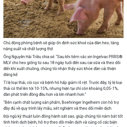
Chủ động phòng bệnh sẽ giúp ổn định sức khoẻ của đàn heo, tăng
năng suất và chất lượng thịt
Ông Nguyễn Hải Triều chia sẻ: "Sau khi tiêm vắc xin Ingelvac PRRS®
MLV cho heo giống từ sau 18 ngày tuổi đến sau cai sữa và theo dõi
đến khi xuất chuồng, chúng tôi nhận thấy sức khỏe đàn cải thiện
đáng kể.
Tỉ lệ loại thải, còi cọc và bệnh hô hấp giảm rõ rệt. Trước đây, tỷ lệ loại
thải có thể lên tới 10-15%, nhưng hiện tại chỉ còn khoảng 0,05-1%,
đàn phát triển đồng đều hơn và lớn nhanh hơn."
"Bên cạnh chất lượng sản phẩm, Boehringer Ingelheim còn hỗ trợ
đầy đủ về quy trình lấy mẫu, xét nghiệm và theo dõi miễn dịch.
Đội ngũ kỹ thuật luôn đồng hành sát sao, giúp chúng tôi nắm bắt tốt
tình hình dịch bệnh, hỗ trợ theo dõi miễn dịch và củng cố các biện